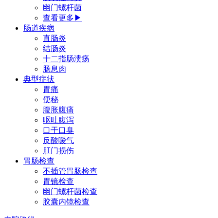
幽门螺杆菌
查看更多▶
肠道疾病
直肠炎
结肠炎
十二指肠溃疡
肠息肉
典型症状
胃痛
便秘
腹胀腹痛
呕吐腹泻
口干口臭
反酸嗳气
肛门损伤
胃肠检查
不插管胃肠检查
胃镜检查
幽门螺杆菌检查
胶囊内镜检查