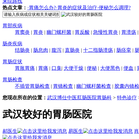
来院路线
热点文章：
·胃痛怎么办?
·胃炎的症状及治疗
·便秘怎么调理?
胃部疾病
胃窦炎
|
胃炎
|
幽门螺杆菌
|
胃反酸
|
急慢性胃炎
|
胃溃疡
肠炎疾病
结肠炎
|
肠息肉
|
腹泻
|
直肠炎
|
十二指肠溃疡
|
肠痉挛
|
胃肠症状
胃胀胃痛
|
胃痛
|
口臭
|
大便干燥
|
便秘
|
大便黑色
|
便血
|
胃肠检查
不插管胃肠检查
|
胃镜检查
|
幽门螺杆菌检查
|
胶囊内镜
您现在所在的位置：
武汉博仕中医肛肠医院胃肠科
>
特色诊疗
武汉较好的胃肠医院
郝医生
易医生
肖