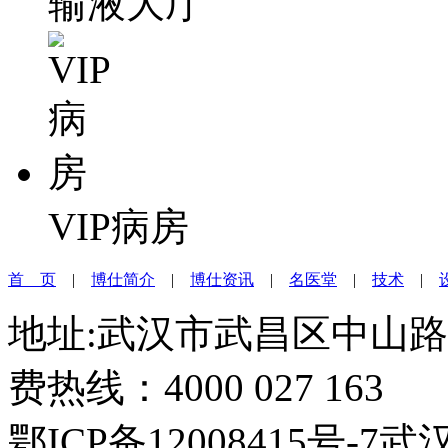
输液大厅
VIP病房
首 页
|
博仕简介
|
博仕资讯
|
名医堂
|
技术
|
地址:武汉市武昌区中山路3
费热线：4000 027 163
鄂ICP备12008415号