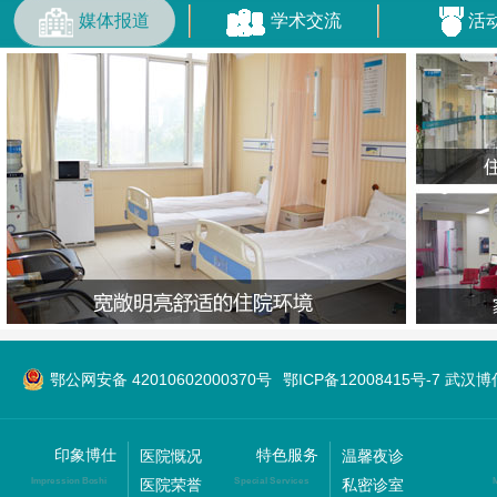
媒体报道
学术交流
活
鄂公网安备 42010602000370号
鄂ICP备12008415号-7 武
印象博仕
特色服务
医院慨况
温馨夜诊
医院荣誉
私密诊室
Impression Boshi
Special Services
M