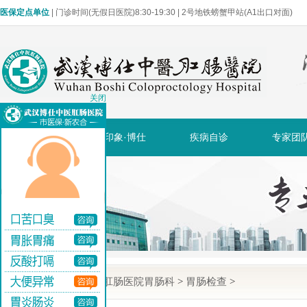
医保定点单位
| 门诊时间(无假日医院)8:30-19:30 | 2号地铁螃蟹甲站(A1出口对面)
关闭
网站首页
印象·博仕
疾病自诊
专家团
当前位置:
武汉博仕肛肠医院胃肠科
>
胃肠检查
>