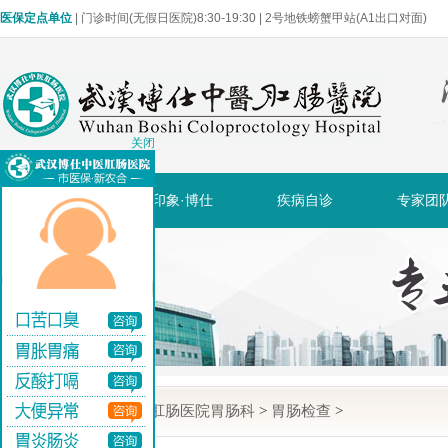
医保定点单位
| 门诊时间(无假日医院)8:30-19:30 | 2号地铁螃蟹甲站(A1出口对面)
关闭
网站首页
印象·博仕
疾病自诊
专家团
当前位置:
武汉博仕肛肠医院胃肠科
>
胃肠检查
>