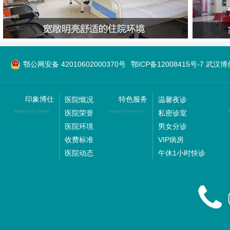
鄂公网安备 42010602000370号
鄂ICP备12008415号-7 武
印象博仕
特色服务
医院慨况
温馨夜诊
医院荣誉
私密诊室
Impression Boshi
Special Services
M
医院环境
男女分诊
收费标准
VIP病房
医院动态
午休1小时快诊