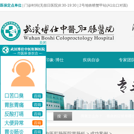
医保定点单位
| 门诊时间(无假日医院)8:30-19:30 | 2号地铁螃蟹甲站(A1出口对面)
关闭
网站首页
印象·博仕
疾病自诊
专家团
·胃胀怎么办？
·胃炎的症状有哪
当前位置:
武汉博仕中医肛肠医院胃肠科
>
成功案例
>