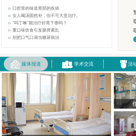
口腔里的味道胃部的疾病
女人喝汤固然补，但不可大意治疗。
“吗丁啉”能治疗好胃下垂吗？
重口味饮食引发肠胃紊乱
别把口气口渴当糖尿病治
媒体报道
学术交流
活