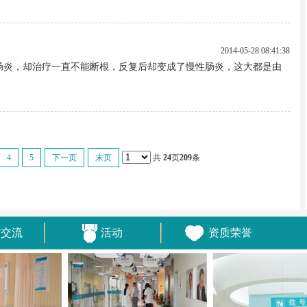
2014-05-28 08:41:38
肠炎，却治疗一直不能断根，反复后却变成了慢性肠炎，这大都是由
4
5
下一页
末页
共
24
页
209
条
术交流
活动
资质荣誉