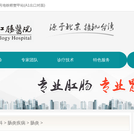
| 2号地铁螃蟹甲站(A1出口对面)
诊
专家团队
诊疗技术
特色服务
科
>
肠炎疾病
>
肠炎
>