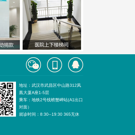
地址：武汉市武昌区中山路312凤
凰大厦A座1-5层
乘车：地铁2号线螃蟹岬站(A1出口
对面）
就诊时间：8:30--19:30 365无休