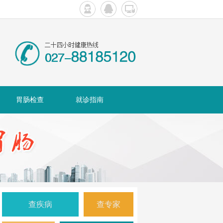
胃肠检查
就诊指南
查疾病
查专家