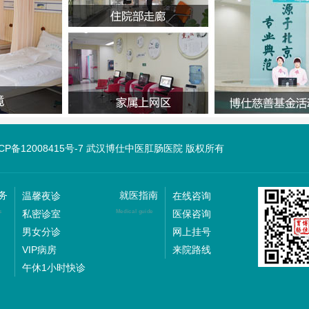
ICP备12008415号-7 武汉博仕中医肛肠医院 版权所有
务
就医指南
温馨夜诊
在线咨询
私密诊室
医保咨询
s
Medical guide
男女分诊
网上挂号
VIP病房
来院路线
午休1小时快诊