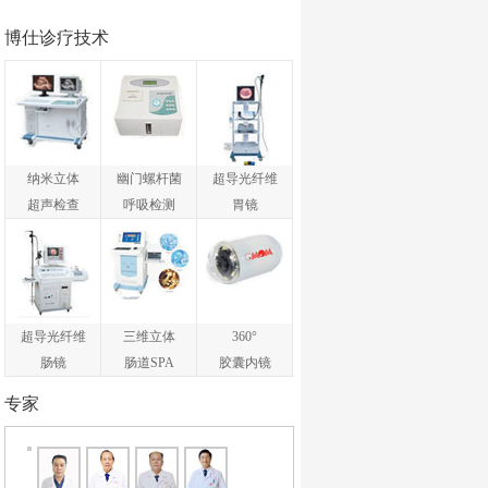
博仕诊疗技术
纳米立体
幽门螺杆菌
超导光纤维
超声检查
呼吸检测
胃镜
超导光纤维
三维立体
360°
肠镜
肠道SPA
胶囊内镜
专家