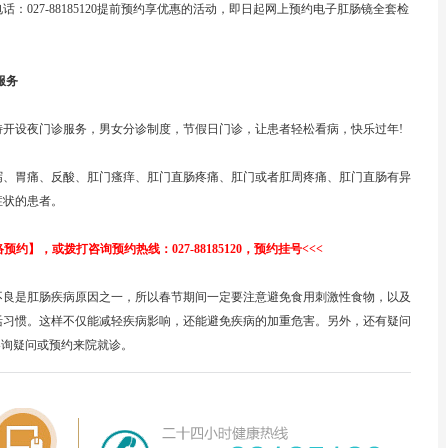
27-88185120提前预约享优惠的活动，即日起网上预约电子肛肠镜全套检
服务
设夜门诊服务，男女分诊制度，节假日门诊，让患者轻松看病，快乐过年!
、胃痛、反酸、肛门瘙痒、肛门直肠疼痛、肛门或者肛周疼痛、肛门直肠有异
症状的患者。
约】，或拨打咨询预约热线：027-88185120，预约挂号<<<
不良是肛肠疾病原因之一，所以春节期间一定要注意避免食用刺激性食物，以及
活习惯。这样不仅能减轻疾病影响，还能避免疾病的加重危害。另外，还有疑问
咨询疑问或预约来院就诊。