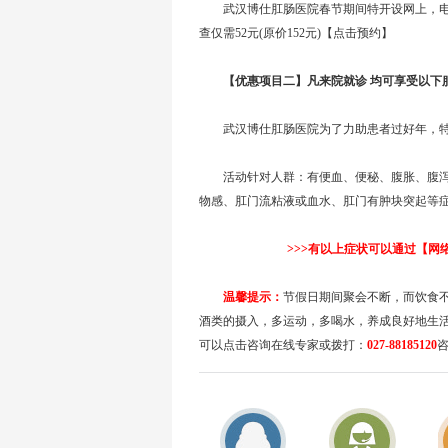
武汉博仕肛肠医院春节期间特开设网上，电话：0
查仅需52元(原价152元)【点击预约】
【优惠项目二】凡来院就诊 均可享受以下
武汉博仕肛肠医院为了力助患者过好年，特开
活动针对人群：有便血、便秘、腹胀、腹泻
物感、肛门流粘液或血水、肛门有肿块突起等
>>>有以上症状可以通过【网络预
温馨提示：
节假日期间聚会不断，而饮食
酒类的摄入，多运动，多喝水，养成良好地生
可以点击咨询在线专家或拨打：
027-88185120