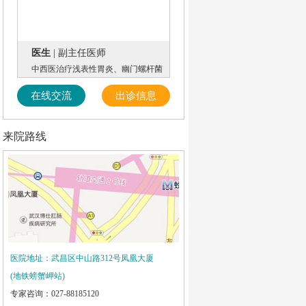
医生
| 副主任医师
中西医治疗浅表性胃炎、幽门螺杆菌
在线交流
出诊信息
来院路线
医院地址：武昌区中山路312号凤凰大厦
(地铁螃蟹岬站)
专家咨询：027-88185120