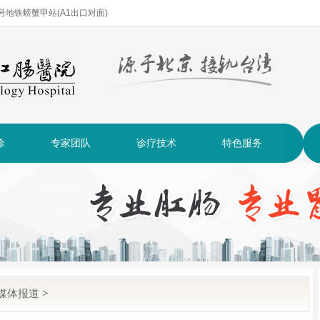
| 2号地铁螃蟹甲站(A1出口对面)
诊
专家团队
诊疗技术
特色服务
媒体报道
>