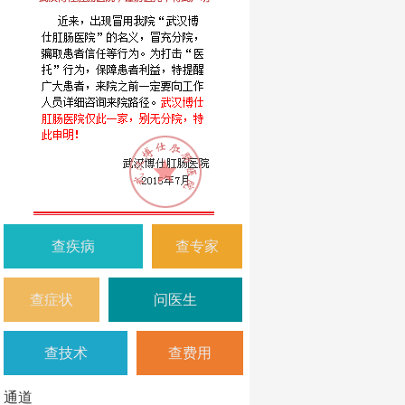
查疾病
查专家
查症状
问医生
查技术
查费用
通道