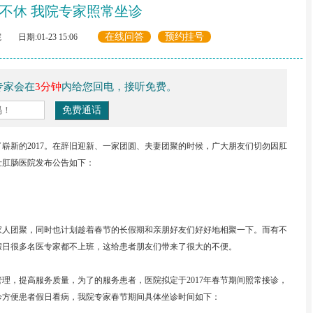
不休 我院专家照常坐诊
在线问答
预约挂号
日期:01-23 15:06
专家会在
3分钟
内给您回电，接听免费。
新的2017。在辞旧迎新、一家团圆、夫妻团聚的时候，广大朋友们切勿因肛
仕肛肠医院发布公告如下：
人团聚，同时也计划趁着春节的长假期和亲朋好友们好好地相聚一下。而有不
假日很多名医专家都不上班，这给患者朋友们带来了很大的不便。
，提高服务质量，为了的服务患者，医院拟定于2017年春节期间照常接诊，
诊方便患者假日看病，我院专家春节期间具体坐诊时间如下：