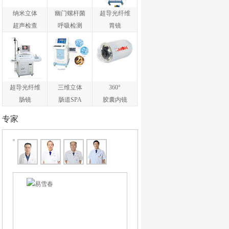
纳米立体
幽门螺杆菌
超导光纤维
超声检查
呼吸检测
胃镜
超导光纤维
三维立体
360°
肠镜
肠道SPA
胶囊内镜
专家