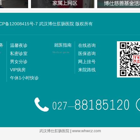
ICP备12008415号-7 武汉博仕肛肠医院 版权所有
务
就医指南
温馨夜诊
在线咨询
私密诊室
医保咨询
s
Medical guide
男女分诊
网上挂号
VIP病房
来院路线
午休1小时快诊
武汉博仕肛肠医院
|
www.whwcz.com