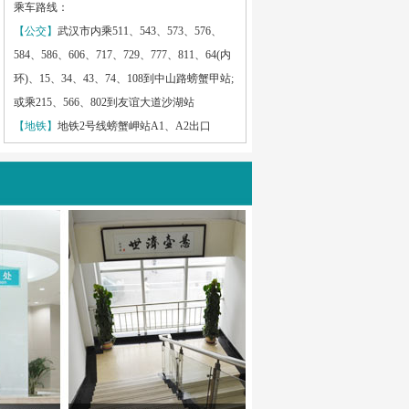
乘车路线：
【公交】
武汉市内乘511、543、573、576、
584、586、606、717、729、777、811、64(内
环)、15、34、43、74、108到中山路螃蟹甲站;
或乘215、566、802到友谊大道沙湖站
【地铁】
地铁2号线螃蟹岬站A1、A2出口