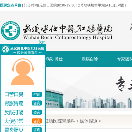
医保定点单位
| 门诊时间(无假日医院)8:30-19:30 | 2号地铁螃蟹甲站(A1出口对面)
关闭
网站首页
印象·博仕
疾病自诊
专家团
当前位置:
武汉博仕肛肠医院胃肠科
>
媒体报道
>