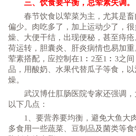
三、饮食要平衡，忌荤素失调。
春节饮食以荤菜为主，尤其是畜
偏少。肉吃多了，加上运动少了，很
燥、大便干结，出现便秘，甚至痔疮
荷运转，胆囊炎、肝炎病情也易加重
荤素搭配，应控制在1︰2至1︰3之
品，用酸奶、水果代替瓜子等食，以
燥。
武汉博仕肛肠医院专家还强调，
以下几点：
1、要营养要均衡，避免大鱼大肉
多食用一些蔬菜、豆制品及菌类等食