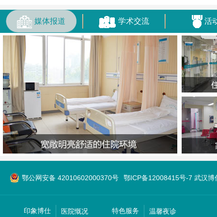
媒体报道
学术交流
活
鄂公网安备 42010602000370号
鄂ICP备12008415号-7 武
印象博仕
特色服务
医院慨况
温馨夜诊