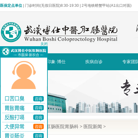
医保定点单位
| 门诊时间(无假日医院)8:30-19:30 | 2号地铁螃蟹甲站(A1出口对面)
关闭
网站首页
印象·博仕
疾病自诊
专家团
当前位置:
武汉博仕肛肠医院胃肠科
>
医院新闻
>