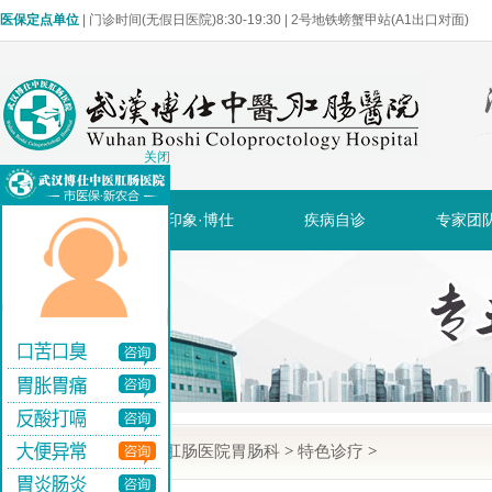
医保定点单位
| 门诊时间(无假日医院)8:30-19:30 | 2号地铁螃蟹甲站(A1出口对面)
关闭
网站首页
印象·博仕
疾病自诊
专家团
当前位置:
武汉博仕肛肠医院胃肠科
>
特色诊疗
>