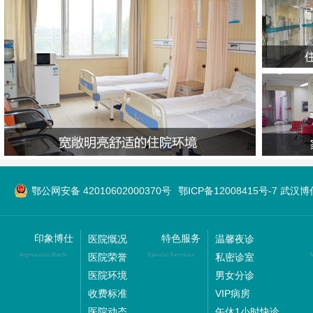
鄂公网安备 42010602000370号
鄂ICP备12008415号-7 武
印象博仕
特色服务
医院慨况
温馨夜诊
医院荣誉
私密诊室
Impression Boshi
Special Services
M
医院环境
男女分诊
收费标准
VIP病房
医院动态
午休1小时快诊