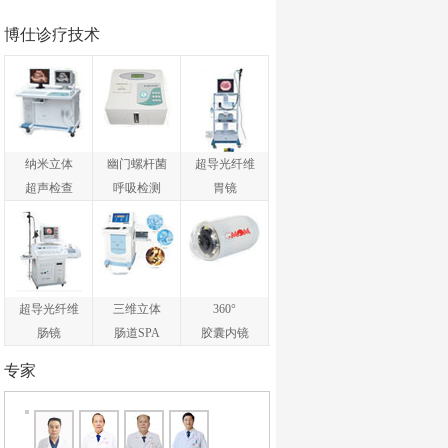
博仕诊疗技术
纳米立体
幽门螺杆菌
超导光纤维
超声检查
呼吸检测
胃镜
超导光纤维
三维立体
360°
肠镜
肠道SPA
胶囊内镜
专家