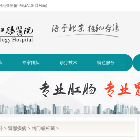
| 2号地铁螃蟹甲站(A1出口对面)
诊
专家团队
诊疗技术
特色服务
科
>
胃部疾病
>
幽门螺杆菌
>