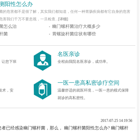
测阳性怎么办
菌的危害都不是很了解，其实我们都知道，任何一种胃肠疾病都有它自身的危害
害我们千万不要忽视，一旦检查...
[详细]
菌怎么治
幽门螺杆菌治疗大概多少
杆菌
胃螺旋杆菌症状有哪些
名医亲诊
诊，让您下班
全程由我院名医亲诊，成功率。
一医一患高私密诊疗空间
技术，安
温馨舒适的就医环境，一医一患的模式保障
就诊的高私密性。
2017-07-25 14:19:56
者已经感染幽门螺杆菌，那么， 幽门螺杆菌阳性怎么办? 幽门螺杆