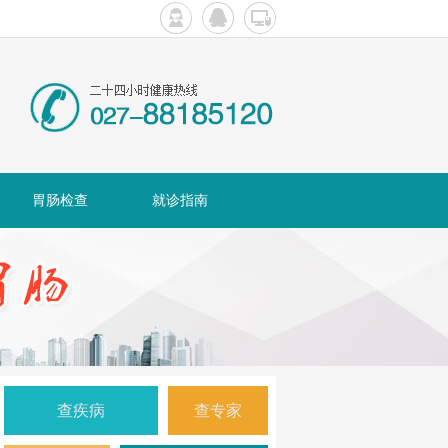
胃肠检查
就诊指南
查疾病
查专家