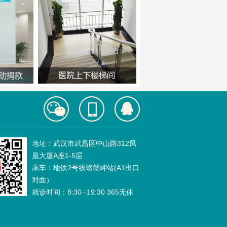
地址：武汉市武昌区中山路312凤
凰大厦A座1-5层
乘车：地铁2号线螃蟹岬站(A1出口
对面）
就诊时间：8:30--19:30 365无休