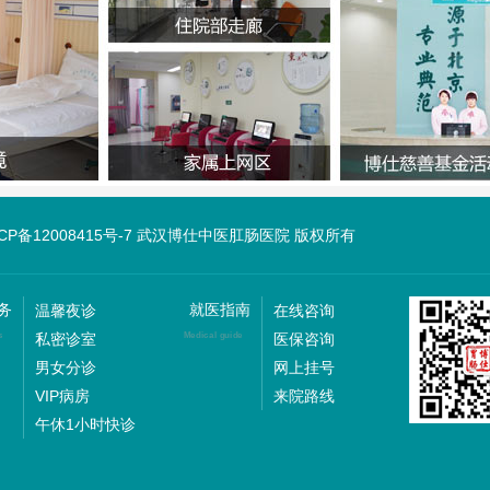
ICP备12008415号-7 武汉博仕中医肛肠医院 版权所有
务
就医指南
温馨夜诊
在线咨询
私密诊室
医保咨询
s
Medical guide
男女分诊
网上挂号
VIP病房
来院路线
午休1小时快诊