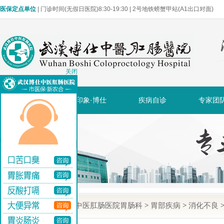
医保定点单位
| 门诊时间(无假日医院)8:30-19:30 | 2号地铁螃蟹甲站(A1出口对面)
关闭
网站首页
印象·博仕
疾病自诊
专家团
当前位置:
武汉博仕中医肛肠医院胃肠科
>
胃部疾病
>
消化不良