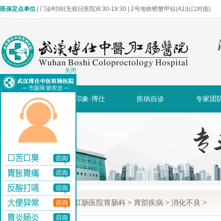
医保定点单位
| 门诊时间(无假日医院)8:30-19:30 | 2号地铁螃蟹甲站(A1出口对面)
关闭
网站首页
印象·博仕
疾病自诊
专家团
当前位置:
武汉博仕肛肠医院胃肠科
>
胃部疾病
>
消化不良
>