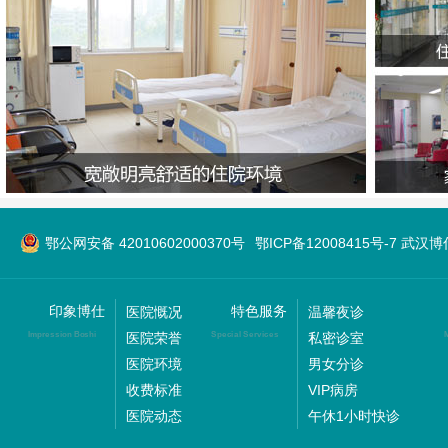
鄂公网安备 42010602000370号
鄂ICP备12008415号-7 武
印象博仕
特色服务
医院慨况
温馨夜诊
医院荣誉
私密诊室
Impression Boshi
Special Services
M
医院环境
男女分诊
收费标准
VIP病房
医院动态
午休1小时快诊