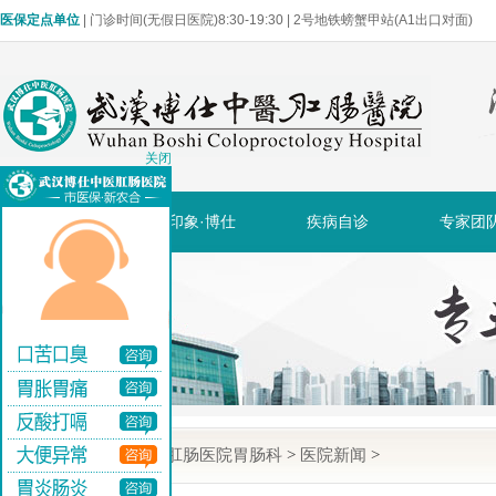
医保定点单位
| 门诊时间(无假日医院)8:30-19:30 | 2号地铁螃蟹甲站(A1出口对面)
关闭
网站首页
印象·博仕
疾病自诊
专家团
当前位置:
武汉博仕肛肠医院胃肠科
>
医院新闻
>