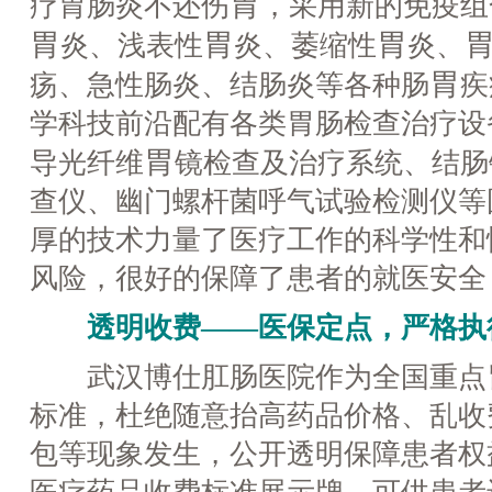
胃
疗胃肠炎不还伤
，采用新的免疫组
胃
胃
胃
炎、浅表性
炎、萎缩性
炎、
胃
疡、急性肠炎、结肠炎等各种肠
疾
学科技前沿配有各类胃肠检查治疗设
胃
导光纤维
镜检查及治疗系统、结肠
查仪、幽门螺杆菌呼气试验检测仪等
厚的技术力量了医疗工作的科学性和
风险，很好的保障了患者的就医安全
透明收费——医保定点，严格执
武汉博仕肛肠医院作为全国重点
标准，杜绝随意抬高药品价格、乱收
包等现象发生，公开透明保障患者权