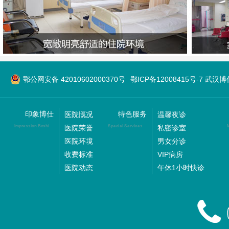
鄂公网安备 42010602000370号
鄂ICP备12008415号-7 武
印象博仕
特色服务
医院慨况
温馨夜诊
医院荣誉
私密诊室
Impression Boshi
Special Services
M
医院环境
男女分诊
收费标准
VIP病房
医院动态
午休1小时快诊