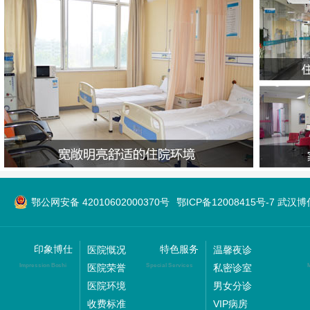
鄂公网安备 42010602000370号
鄂ICP备12008415号-7 武
印象博仕
特色服务
医院慨况
温馨夜诊
医院荣誉
私密诊室
Impression Boshi
Special Services
M
医院环境
男女分诊
收费标准
VIP病房