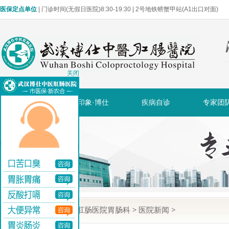
医保定点单位
| 门诊时间(无假日医院)8:30-19:30 | 2号地铁螃蟹甲站(A1出口对面)
关闭
网站首页
印象·博仕
疾病自诊
专家团
当前位置:
武汉博仕肛肠医院胃肠科
>
医院新闻
>