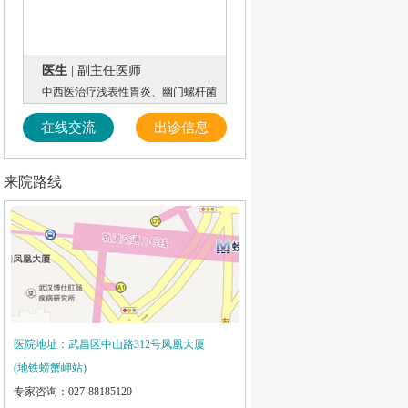
医生
| 副主任医师
中西医治疗浅表性胃炎、幽门螺杆菌
在线交流
出诊信息
来院路线
医院地址：武昌区中山路312号凤凰大厦
(地铁螃蟹岬站)
专家咨询：027-88185120