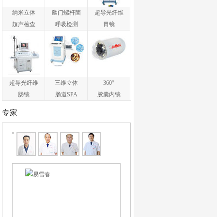
纳米立体
幽门螺杆菌
超导光纤维
超声检查
呼吸检测
胃镜
超导光纤维
三维立体
360°
肠镜
肠道SPA
胶囊内镜
专家