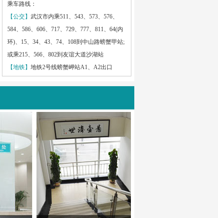
乘车路线：
【公交】
武汉市内乘511、543、573、576、
584、586、606、717、729、777、811、64(内
环)、15、34、43、74、108到中山路螃蟹甲站;
或乘215、566、802到友谊大道沙湖站
【地铁】
地铁2号线螃蟹岬站A1、A2出口