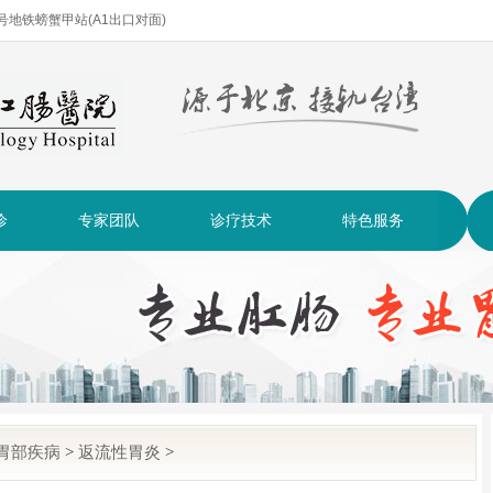
| 2号地铁螃蟹甲站(A1出口对面)
诊
专家团队
诊疗技术
特色服务
胃部疾病
>
返流性胃炎
>