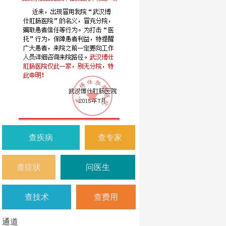
查疾病
查专家
查症状
问医生
查技术
查费用
通道