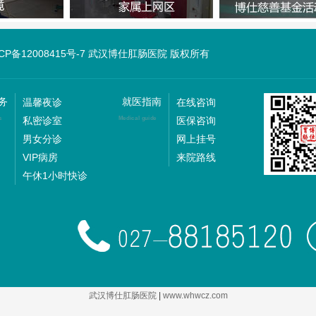
ICP备12008415号-7 武汉博仕肛肠医院 版权所有
务
就医指南
温馨夜诊
在线咨询
私密诊室
医保咨询
s
Medical guide
男女分诊
网上挂号
VIP病房
来院路线
午休1小时快诊
武汉博仕肛肠医院
|
www.whwcz.com