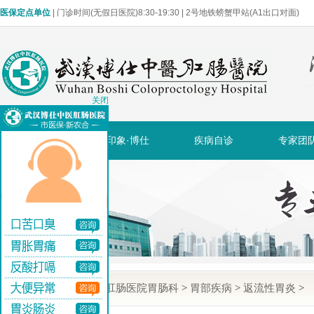
医保定点单位
| 门诊时间(无假日医院)8:30-19:30 | 2号地铁螃蟹甲站(A1出口对面)
关闭
网站首页
印象·博仕
疾病自诊
专家团
当前位置:
武汉博仕肛肠医院胃肠科
>
胃部疾病
>
返流性胃炎
>