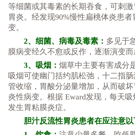
等细菌或其毒素的长期吞食，可刺激
胃炎。经发现90%慢性扁桃体炎患
变。
2、细菌、病毒及毒素：
多见于
膜病变经久不愈或反作，逐渐演变而
3、吸烟：
烟草中主要有害成分
吸烟可使幽门括约肌松弛，十二指肠
管收缩，胃酸分泌量增加，从而破坏
炎性病变。根据 Eward发现，每天吸
发生胃粘膜炎症。
胆汁反流性胃炎患者在应注意以
1、饮食：
注意少量多餐，吃低