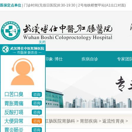
医保定点单位
| 门诊时间(无假日医院)8:30-19:30 | 2号地铁螃蟹甲站(A1出口对面)
关闭
网站首页
印象·博仕
疾病自诊
专家团
当前位置:
武汉博仕肛肠医院胃肠科
>
胃部疾病
>
返流性胃炎
>